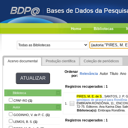
Home
Bibliotecas
I
Acervo documental
Produção científica
Coleção de periódicos
Ordenar
Relevância
Autor
Título
Ano
por:
Registros recuperados : 1
Biblioteca
PIRES, M. E. de S
.
;
SANTOS, J. P. G
genótipos de girassol para Rondônia 
CPAF-RO
(1)
EMBRAPA RONDÔNIA, 11.; ENCONTRO 
1.
72-75. Editores: Ana Karina Dias Sal
Autor
Biblioteca(s):
Embrapa Rondônia.
GODINHO, V. de P. C.
(1)
Registros recuperados : 1
LEMOS, B. S.
(1)