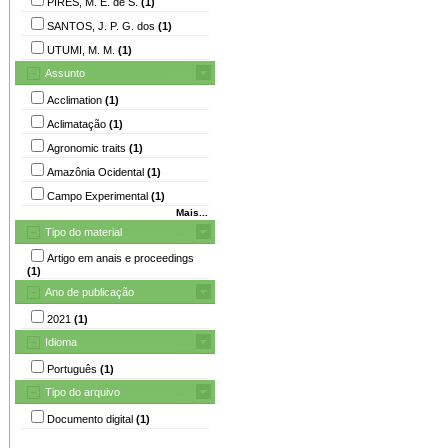
PIRES, M. E. de S.
(1)
SANTOS, J. P. G. dos
(1)
UTUMI, M. M.
(1)
Assunto
Acclimation
(1)
Aclimatação
(1)
Agronomic traits
(1)
Amazônia Ocidental
(1)
Campo Experimental
(1)
Mais...
Tipo do material
Artigo em anais e proceedings
(1)
Ano de publicação
2021
(1)
Idioma
Português
(1)
Tipo do arquivo
Documento digital
(1)