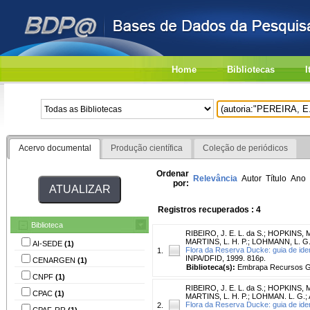
Home
Bibliotecas
I
Acervo documental
Produção científica
Coleção de periódicos
Ordenar
Relevância
Autor
Título
Ano
por:
Registros recuperados : 4
Biblioteca
RIBEIRO, J. E. L. da S.
;
HOPKINS, M.
MARTINS, L. H. P.
;
LOHMANN, L. G
AI-SEDE
(1)
Flora da Reserva Ducke: guia de iden
1.
INPA/DFID, 1999. 816p.
CENARGEN
(1)
Biblioteca(s):
Embrapa Recursos Ge
CNPF
(1)
RIBEIRO, J. E. L. da S.
;
HOPKINS, M.
CPAC
(1)
MARTINS, L. H. P.
;
LOHMAN. L. G.
;
Flora da Reserva Ducke: guia de iden
2.
CPAF-RR
(1)