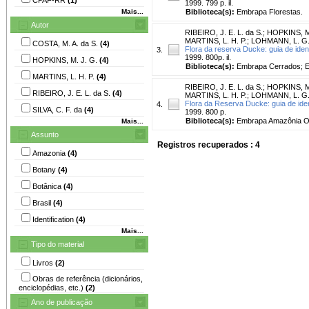
1999. 799 p. il.
Mais...
Biblioteca(s):
Embrapa Florestas.
Autor
RIBEIRO, J. E. L. da S.
;
HOPKINS, M.
MARTINS, L. H. P.
;
LOHMANN, L. G
COSTA, M. A. da S.
(4)
Flora da reserva Ducke: guia de iden
3.
1999. 800p. il.
HOPKINS, M. J. G.
(4)
Biblioteca(s):
Embrapa Cerrados; 
MARTINS, L. H. P.
(4)
RIBEIRO, J. E. L. da S.
;
HOPKINS, M.
RIBEIRO, J. E. L. da S.
(4)
MARTINS, L. H. P.
;
LOHMANN, L. G
Flora da Reserva Ducke: guia de iden
4.
SILVA, C. F. da
(4)
1999. 800 p.
Biblioteca(s):
Embrapa Amazônia Or
Mais...
Assunto
Registros recuperados : 4
Amazonia
(4)
Botany
(4)
Botânica
(4)
Brasil
(4)
Identification
(4)
Mais...
Tipo do material
Livros
(2)
Obras de referência (dicionários,
enciclopédias, etc.)
(2)
Ano de publicação