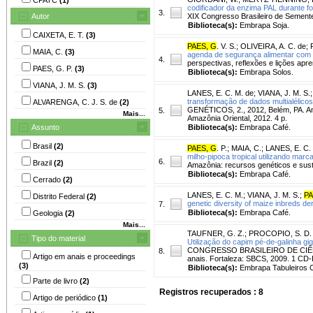
codificador da enzima PAL durante f
3.
Autor
XIX Congresso Brasileiro de Semente
Biblioteca(s):
Embrapa Soja.
CAIXETA, E. T.
(3)
PAES, G
. V. S.
;
OLIVEIRA, A. C. de
;
MAIA, C.
(3)
agenda de segurança alimentar com
4.
perspectivas, reflexões e lições apre
PAES, G. P.
(3)
Biblioteca(s):
Embrapa Solos.
VIANA, J. M. S.
(3)
LANES, E. C. M. de
;
VIANA, J. M. S.
transformação de dados multialélicos
ALVARENGA, C. J. S. de
(2)
GENÉTICOS, 2., 2012, Belém, PA. Ama
5.
Mais...
Amazônia Oriental, 2012. 4 p.
Assunto
Biblioteca(s):
Embrapa Café.
Brasil
(2)
PAES, G
. P.
;
MAIA, C.
;
LANES, E. C.
milho-pipoca tropical utilizando mar
6.
Brazil
(2)
Amazônia: recursos genéticos e suste
Biblioteca(s):
Embrapa Café.
Cerrado
(2)
LANES, E. C. M.
;
VIANA, J. M. S.
;
PA
Distrito Federal
(2)
genetic diversity of maize inbreds der
7.
Biblioteca(s):
Embrapa Café.
Geologia
(2)
Mais...
TAUFNER, G. Z.
;
PROCOPIO, S. D.
Tipo do material
Utilização do capim pé-de-galinha gi
CONGRESSO BRASILEIRO DE CIÊNCIA D
8.
Artigo em anais e proceedings
anais. Fortaleza: SBCS, 2009. 1 CD-
(3)
Biblioteca(s):
Embrapa Tabuleiros C
Parte de livro
(2)
Registros recuperados : 8
Artigo de periódico
(1)