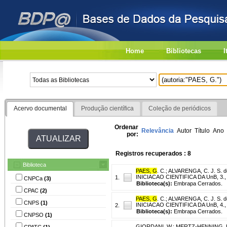
Home
Bibliotecas
I
Acervo documental
Produção científica
Coleção de periódicos
Ordenar
Relevância
Autor
Título
Ano
por:
Registros recuperados : 8
Biblioteca
PAES, G
. C.
;
ALVARENGA, C. J. S. d
INICIACAO CIENTIFICA DA UnB, 3., 19
1.
CNPCa
(3)
Biblioteca(s):
Embrapa Cerrados.
CPAC
(2)
PAES, G
. C.
;
ALVARENGA, C. J. S. d
CNPS
(1)
INICIACAO CIENTIFICA DA UnB, 4., 19
2.
Biblioteca(s):
Embrapa Cerrados.
CNPSO
(1)
GIORDANI, W.
;
MERTZ-HENNING, L
CPATC
(1)