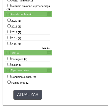
Artigo na mídia
(1)
Resumo em anais e proceedings
(1)
Ano de publicação
2020
(1)
2015
(1)
2014
(1)
2012
(2)
2009
(1)
Mais...
Idioma
Português
(7)
Inglês
(1)
Tipo do arquivo
Documento digital
(4)
Página Web
(2)