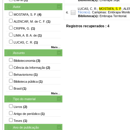
Autor
LUCAS, C. R.
;
MOSTAFA, S. P
.
;
ALEN
Técnico).
Campinas: Embrapa Monitor
4.
MOSTAFA, S. P.
(4)
Biblioteca(s):
Embrapa Territorial.
ALENCAR, M. de C. F.
(1)
Registros recuperados : 4
CRIPPA, G.
(1)
LIMA, A. B. A. de
(1)
LUCAS, C. R.
(1)
Mais...
Assunto
Biblioteconomia
(3)
Ciência da Informação
(2)
Behaviorismo
(1)
Biblioteca pública
(1)
Brasil
(1)
Mais...
Tipo do material
Livros
(2)
Artigo de periódico
(1)
Teses
(1)
Ano de publicação