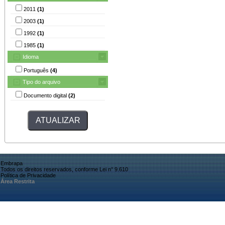
2011
(1)
2003
(1)
1992
(1)
1985
(1)
Idioma
Português
(4)
Tipo do arquivo
Documento digital
(2)
Embrapa
Todos os direitos reservados, conforme Lei n° 9.610
Política de Privacidade
Área Restrita