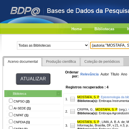
Home
Bibliotecas
I
Acervo documental
Produção científica
Coleção de periódicos
Ordenar
Relevância
Autor
Título
Ano
por:
Registros recuperados : 4
Biblioteca
MOSTAFA, S. P
.
Epistemologia da bi
1.
Biblioteca(s):
Embrapa Instrumenta
CNPSO
(2)
AI-SEDE
(1)
CRIPPA, G.
;
MOSTAFA, S. P
. (org.).
2.
Biblioteca(s):
Embrapa Agroindústri
CNPAT
(1)
MOSTAFA, S. P
.
;
LIMA, A. B. A. de
;
M
CNPDIA
(1)
Informação, Brasília, DF, v.21, n.3, p
3.
CNPM
(1)
Biblioteca(s):
Embrapa Soja.