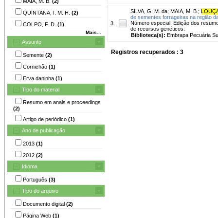
MAIA, M. B.
(2)
SILVA, G. M. da
;
MAIA, M. B.
;
LOUÇA
QUINTANA, I. M. H.
(2)
de sementes forrageiras na região 
Número especial. Edição dos resumo
3.
COLPO, F. D.
(1)
de recursos genéticos.
Mais...
Biblioteca(s):
Embrapa Pecuária Su
Assunto
Registros recuperados : 3
Semente
(2)
Cornichão
(1)
Erva daninha
(1)
Tipo do material
Resumo em anais e proceedings
(2)
Artigo de periódico
(1)
Ano de publicação
2013
(1)
2012
(2)
Idioma
Português
(3)
Tipo do arquivo
Documento digital
(2)
Página Web
(1)