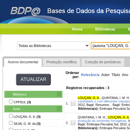
Home
Bibliotecas
I
Acervo documental
Produção científica
Coleção de periódicos
Ordenar
Relevância
Autor
Título
Ano
por:
Registros recuperados : 3
Biblioteca
LOUÇAN, G. A
.
;
QUINTANA, I. M. H.
variedades e com diferentes manejo
CPPSUL
(3)
1.
2012, Bagé. Resumos... Bagé: Embrap
Biblioteca(s):
Embrapa Pecuária Su
Autor
LOUÇAN, G. A.
(3)
QUINTANA, I. M. H.
;
LOUÇAN, G. A
.
produção de sementes forrageiras.
I
2.
SILVA, G. M. da
(3)
Bagé: Embrapa Pecuária Sul, 2012. 
Biblioteca(s):
Embrapa Pecuária Su