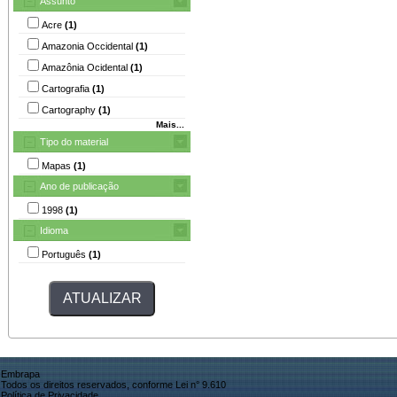
Assunto
Acre
(1)
Amazonia Occidental
(1)
Amazônia Ocidental
(1)
Cartografia
(1)
Cartography
(1)
Mais...
Tipo do material
Mapas
(1)
Ano de publicação
1998
(1)
Idioma
Português
(1)
Embrapa
Todos os direitos reservados, conforme Lei n° 9.610
Política de Privacidade