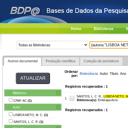
Home
Bibliotecas
I
Acervo documental
Produção científica
Coleção de periódicos
Ordenar
Relevância
Autor
Título
Ano
por:
Registros recuperados : 1
Biblioteca
SANTOS, L. C. R.
;
LISBOA NETO, M
1.
Biblioteca(s):
Embrapa Acre.
CPAF-AC
(1)
Autor
Registros recuperados : 1
LISBOA NETO, M. C.
(1)
SANTOS, L. C. R.
(1)