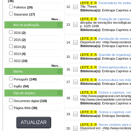
(36)
LEITE, E. R
.
Fecal indices for estim
79p. Thesis.
12.
Folhetos
(24)
Biblioteca(s):
Embrapa Caprinos e
Separatas
(17)
LEITE, E. R
.
Produção de caprinos 
Mais...
décadas de inovações tecnológicas, i
13.
Ano de publicação
p. 1025-1048.
Biblioteca(s):
Embrapa Caprinos e
2016
(2)
LEITE, E. R
.
A produção de ovinos e
2015
(2)
Disponível em: <http://www.nordest
14.
Biblioteca(s):
Embrapa Caprinos e
2014
(1)
2013
(4)
LEITE, E. R
.
Questão de organizaçã
15.
Biblioteca(s):
Embrapa Caprinos e
2012
(10)
Mais...
LEITE, E. R
.
Ovinocaprinocultura: 
16.
Biblioteca(s):
Embrapa Caprinos e
Idioma
Português
(149)
LEITE, E. R
.
A ovinocultura nos tróp
17.
Biblioteca(s):
Embrapa Caprinos e
Inglês
(54)
LEITE, E. R
.
Ovinos e caprinos: co
Tipo do arquivo
<http://www.paginarural.com.br/art
18.
http://www.cienciadoleite.com.br/ov
Documento digital
(118)
Biblioteca(s):
Embrapa Caprinos e
Página Web
(30)
LEITE, E. R
.
Ovinos e caprinos com
19.
Biblioteca(s):
Embrapa Semiárido.
LEITE, E. R
.
Novos cenários para o
Disponível em: <http://www.nordest
20.