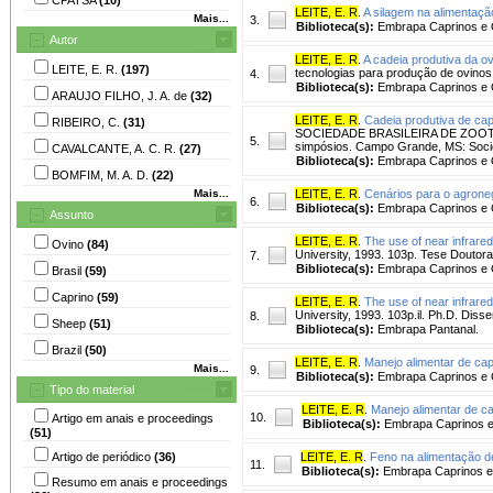
LEITE, E. R
.
A silagem na alimentaçã
Mais...
3.
Biblioteca(s):
Embrapa Caprinos e 
Autor
LEITE, E. R
.
A cadeia produtiva da ov
LEITE, E. R.
(197)
tecnologias para produção de ovinos 
4.
Biblioteca(s):
Embrapa Caprinos e 
ARAUJO FILHO, J. A. de
(32)
LEITE, E. R
.
Cadeia produtiva de cap
RIBEIRO, C.
(31)
SOCIEDADE BRASILEIRA DE ZOOTECNI
5.
simpósios. Campo Grande, MS: Socie
CAVALCANTE, A. C. R.
(27)
Biblioteca(s):
Embrapa Caprinos e 
BOMFIM, M. A. D.
(22)
Mais...
LEITE, E. R
.
Cenários para o agroneg
6.
Biblioteca(s):
Embrapa Caprinos e 
Assunto
LEITE, E. R
.
The use of near infrared
Ovino
(84)
University, 1993. 103p. Tese Doutor
7.
Biblioteca(s):
Embrapa Caprinos e 
Brasil
(59)
Caprino
(59)
LEITE, E. R
.
The use of near infrared
University, 1993. 103p.il. Ph.D. Disser
8.
Sheep
(51)
Biblioteca(s):
Embrapa Pantanal.
Brazil
(50)
LEITE, E. R
.
Manejo alimentar de cap
Mais...
9.
Biblioteca(s):
Embrapa Caprinos e 
Tipo do material
LEITE, E. R
.
Manejo alimentar de ca
10.
Artigo em anais e proceedings
Biblioteca(s):
Embrapa Caprinos e
(51)
Artigo de periódico
(36)
LEITE, E. R
.
Feno na alimentação de
11.
Biblioteca(s):
Embrapa Caprinos e
Resumo em anais e proceedings