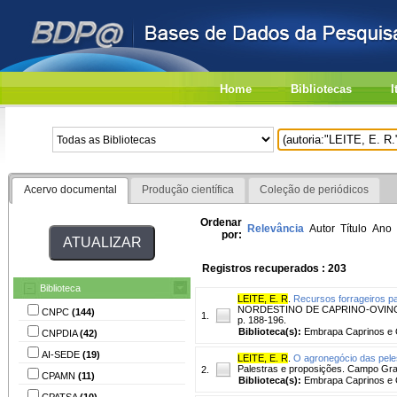
Home
Bibliotecas
I
Acervo documental
Produção científica
Coleção de periódicos
Ordenar
Relevância
Autor
Título
Ano
por:
Registros recuperados : 203
Biblioteca
LEITE, E. R
.
Recursos forrageiros pa
NORDESTINO DE CAPRINO-OVINOCULTUR
CNPC
(144)
1.
p. 188-196.
Biblioteca(s):
Embrapa Caprinos e 
CNPDIA
(42)
AI-SEDE
(19)
LEITE, E. R
.
O agronegócio das peles
Palestras e proposições. Campo Gra
2.
CPAMN
(11)
Biblioteca(s):
Embrapa Caprinos e 
CPATSA
(10)