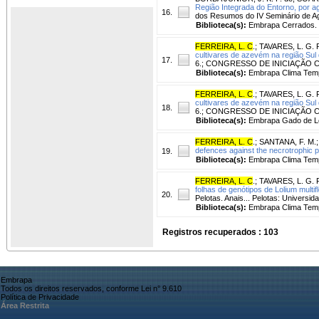
Região Integrada do Entorno, por ag
16.
dos Resumos do IV Seminário de Agr
Biblioteca(s):
Embrapa Cerrados.
FERREIRA, L. C
.
;
TAVARES, L. G. 
cultivares de azevém na região Sul
17.
6.; CONGRESSO DE INICIAÇÃO CIENTÍ
Biblioteca(s):
Embrapa Clima Tem
FERREIRA, L. C
.
;
TAVARES, L. G. 
cultivares de azevém na região Sul
18.
6.; CONGRESSO DE INICIAÇÃO CIENTÍ
Biblioteca(s):
Embrapa Gado de Le
FERREIRA, L. C
.
;
SANTANA, F. M.
defences against the necrotrophic p
19.
Biblioteca(s):
Embrapa Clima Temp
FERREIRA, L. C
.
;
TAVARES, L. G. 
folhas de genótipos de Lolium multif
20.
Pelotas. Anais... Pelotas: Universid
Biblioteca(s):
Embrapa Clima Temp
Registros recuperados : 103
Embrapa
Todos os direitos reservados, conforme Lei n° 9.610
Política de Privacidade
Área Restrita