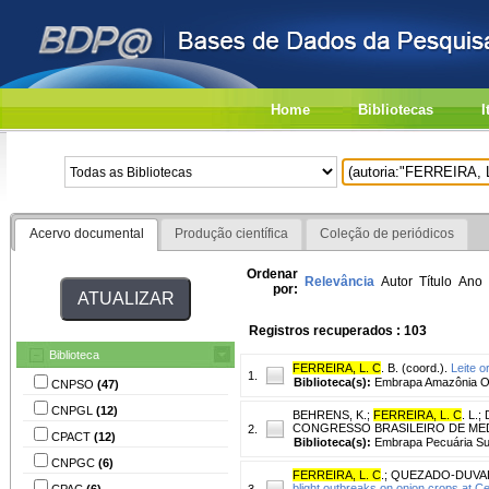
Home
Bibliotecas
I
Acervo documental
Produção científica
Coleção de periódicos
Ordenar
Relevância
Autor
Título
Ano
por:
Registros recuperados : 103
Biblioteca
FERREIRA, L. C
. B. (coord.).
Leite o
1.
Biblioteca(s):
Embrapa Amazônia Oc
CNPSO
(47)
CNPGL
(12)
BEHRENS, K.
;
FERREIRA, L. C
. L.
;
CONGRESSO BRASILEIRO DE MEDICINA
2.
CPACT
(12)
Biblioteca(s):
Embrapa Pecuária Su
CNPGC
(6)
FERREIRA, L. C
.
;
QUEZADO-DUVAL,
blight outbreaks on onion crops at Cen
CPAC
(6)
3.