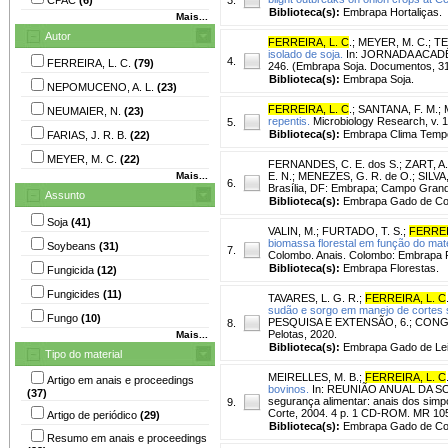
Biblioteca(s):
Embrapa Hortaliças.
Mais...
Autor
FERREIRA, L. C
.
;
MEYER, M. C.
;
TE
isolado de soja.
In: JORNADA ACADÊMI
4.
FERREIRA, L. C.
(79)
246. (Embrapa Soja. Documentos, 312
Biblioteca(s):
Embrapa Soja.
NEPOMUCENO, A. L.
(23)
FERREIRA, L. C
.
;
SANTANA, F. M.
;
NEUMAIER, N.
(23)
repentis.
Microbiology Research, v. 16
5.
Biblioteca(s):
Embrapa Clima Temp
FARIAS, J. R. B.
(22)
MEYER, M. C.
(22)
FERNANDES, C. E. dos S.
;
ZART, A.
Mais...
E. N.; MENEZES, G. R. de O.; SILVA
6.
Brasília, DF: Embrapa; Campo Grand
Assunto
Biblioteca(s):
Embrapa Gado de Co
Soja
(41)
VALIN, M.
;
FURTADO, T. S.
;
FERREI
biomassa florestal em função do mate
Soybeans
(31)
7.
Colombo. Anais. Colombo: Embrapa 
Biblioteca(s):
Embrapa Florestas.
Fungicida
(12)
Fungicides
(11)
TAVARES, L. G. R.
;
FERREIRA, L. C
sudão e sorgo em manejo de cortes s
Fungo
(10)
PESQUISA E EXTENSÃO, 6.; CONGRESS
8.
Pelotas, 2020.
Mais...
Biblioteca(s):
Embrapa Gado de Lei
Tipo do material
MEIRELLES, M. B.
;
FERREIRA, L. C
Artigo em anais e proceedings
bovinos.
In: REUNIÃO ANUAL DA SOC
(37)
segurança alimentar: anais dos sim
9.
Corte, 2004. 4 p. 1 CD-ROM. MR 10
Artigo de periódico
(29)
Biblioteca(s):
Embrapa Gado de Co
Resumo em anais e proceedings