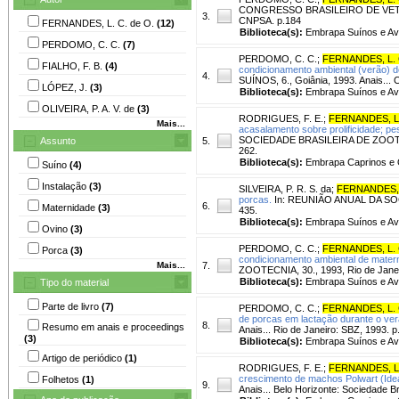
CONGRESSO BRASILEIRO DE VETERI
3.
CNPSA. p.184
FERNANDES, L. C. de O.
(12)
Biblioteca(s):
Embrapa Suínos e Av
PERDOMO, C. C.
(7)
PERDOMO, C. C.
;
FERNANDES, L. 
FIALHO, F. B.
(4)
condicionamento ambiental (verão) d
4.
SUÍNOS, 6., Goiânia, 1993. Anais..
LÓPEZ, J.
(3)
Biblioteca(s):
Embrapa Suínos e Av
OLIVEIRA, P. A. V. de
(3)
RODRIGUES, F. E.
;
FERNANDES, L.
Mais...
acasalamento sobre prolificidade; p
SOCIEDADE BRASILEIRA DE ZOOTECNIA,
Assunto
5.
262.
Biblioteca(s):
Embrapa Caprinos e 
Suíno
(4)
Instalação
(3)
SILVEIRA, P. R. S. da
;
FERNANDES, 
porcas.
In: REUNIÃO ANUAL DA SOCIE
6.
Maternidade
(3)
435.
Biblioteca(s):
Embrapa Suínos e Av
Ovino
(3)
PERDOMO, C. C.
;
FERNANDES, L. 
Porca
(3)
condicionamento ambiental de matern
Mais...
7.
ZOOTECNIA, 30., 1993, Rio de Janeiro
Biblioteca(s):
Embrapa Suínos e Av
Tipo do material
Parte de livro
(7)
PERDOMO, C. C.
;
FERNANDES, L. 
de porcas em lactação durante o ver
8.
Resumo em anais e proceedings
Anais... Rio de Janeiro: SBZ, 1993. p
(3)
Biblioteca(s):
Embrapa Suínos e Av
Artigo de periódico
(1)
RODRIGUES, F. E.
;
FERNANDES, L.
crescimento de machos Polwart (Idea
Folhetos
(1)
9.
Anais... Belo Horizonte: Sociedade Br