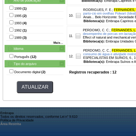
Ano de publicação
Biblioteca(s):
Embrapa Caprinos e 
1999
(1)
RODRIGUES, F. E.
;
FERNANDES, L
parto-cio em ovelhas Polwart (Ideal)
10.
1995
(2)
Anais... Belo Horizonte: Sociedade B
Biblioteca(s):
Embrapa Caprinos e
1993
(4)
PERDOMO, C. C.
;
FERNANDES, L.
1992
(1)
desempenho de porcas em lactação
11.
Effect of natural and mechanical ven
1989
(3)
Biblioteca(s):
Embrapa Unidades C
Mais...
Idioma
PERDOMO, C. C.
;
FERNANDES, L.
consumo de água e atividade motriz
12.
Português
(12)
ESPECIALISTAS EM SUÍNOS, 6., 199
Biblioteca(s):
Embrapa Suínos e A
Tipo do arquivo
Documento digital
(2)
Registros recuperados : 12
Embrapa
Todos os direitos reservados, conforme Lei n° 9.610
Política de Privacidade
Área Restrita