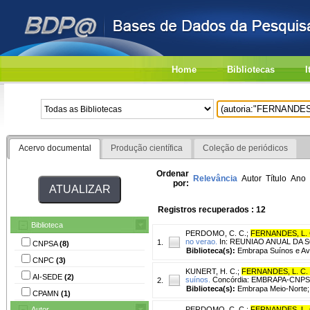
Home
Bibliotecas
I
Acervo documental
Produção científica
Coleção de periódicos
Ordenar
Relevância
Autor
Título
Ano
por:
Registros recuperados : 12
Biblioteca
PERDOMO, C. C.
;
FERNANDES, L. 
no verao.
In: REUNIAO ANUAL DA SOC
1.
CNPSA
(8)
Biblioteca(s):
Embrapa Suínos e Av
CNPC
(3)
KUNERT, H. C.
;
FERNANDES, L. C.
AI-SEDE
(2)
suínos.
Concórdia: EMBRAPA-CNPSA,
2.
Biblioteca(s):
Embrapa Meio-Norte;
CPAMN
(1)
Autor
PERDOMO, C. C.
;
FERNANDES, L. 