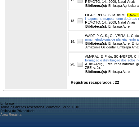
REMOTO, 14., 2009, Natal. Anais..
Biblioteca(s):
Embrapa Agricultura 
FIGUEIREDO, S. M. de M.
;
CAVALC
imagens no mapeamento de áreas d
18.
REMOTO, 14., 2009, Natal. Anais..
Biblioteca(s):
Embrapa Acre.
WADT, P. G. S.
;
OLIVEIRA, L. C. de
uma metodologia de planejamento a
19.
Biblioteca(s):
Embrapa Acre; Embr
Amazônia Ocidental; Embrapa Amaz
AMARAL, E. F. do
;
SCHAEFER, C. 
formação e distribuição dos solos n
A. de A (org.). Recursos naturais: 
20.
ZEE, v. 2).
Biblioteca(s):
Embrapa Acre.
Registros recuperados : 22
Embrapa
Todos os direitos reservados, conforme Lei n° 9.610
Política de Privacidade
Área Restrita