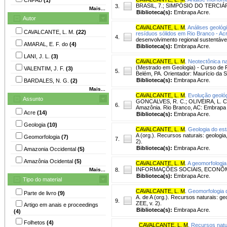
BRASIL, 7.; SIMPÓSIO DO TERCIÁRIO 
3.
Mais...
Biblioteca(s):
Embrapa Acre.
Autor
CAVALCANTE, L. M
.
Análises geológ
CAVALCANTE, L. M.
(22)
resíduos sólidos em Rio Branco - Acr
4.
desenvolvimento regional sustentável
AMARAL, E. F. do
(4)
Biblioteca(s):
Embrapa Acre.
LANI, J. L.
(3)
CAVALCANTE, L. M
.
Neotectônica n
(Mestrado em Geologia) - Curso de 
VALENTIM, J. F.
(3)
5.
Belém, PA. Orientador: Maurício da S
Biblioteca(s):
Embrapa Acre.
BARDALES, N. G.
(2)
Mais...
CAVALCANTE, L. M
.
Evolução geológ
Assunto
GONCALVES, R. C.; OLIVEIRA, L. C. d
6.
Amazônia. Rio Branco, AC: Embrapa A
Acre
(14)
Biblioteca(s):
Embrapa Acre.
Geologia
(10)
CAVALCANTE, L. M
.
Geologia do est
A (org.). Recursos naturais: geologi
Geomorfologia
(7)
7.
2).
Biblioteca(s):
Embrapa Acre.
Amazonia Occidental
(5)
Amazônia Ocidental
(5)
CAVALCANTE, L. M
.
A geomorfologia
INFORMAÇÕES SOCIAIS, ECONÔMICAS E
Mais...
8.
Biblioteca(s):
Embrapa Acre.
Tipo do material
CAVALCANTE, L. M
.
Geomorfologia 
Parte de livro
(9)
A. de A (org.). Recursos naturais: g
9.
ZEE, v. 2).
Artigo em anais e proceedings
Biblioteca(s):
Embrapa Acre.
(4)
Folhetos
(4)
CAVALCANTE, L. M
.
Recursos natur