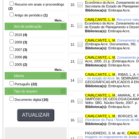
Econômico do Acre. Zoneamento ecol
Resumo em anais e proceedings
10.
Secretaria de Estado de Planejame
(2)
Biblioteca(s):
Embrapa Acre.
Artigo de periódico
(1)
CAVALCANTE, L. M
.
Recursos natur
Mais...
Econômico do Acre. Zoneamento ecol
11.
Ano de publicação
de Estado de Planejamento e Desen
Biblioteca(s):
Embrapa Acre.
2010
(4)
CAVALCANTE, L. M
.
Zoneamento geo
2009
(3)
(Embrapa Acre. Documentos, 99).
12.
Biblioteca(s):
Embrapa Acre.
2007
(3)
2006
(6)
CAVALCANTE, L. M
.
Zoneamento geo
Acre, 2005. 21 p. (Embrapa Acre. 
13.
2005
(2)
Biblioteca(s):
Embrapa Acre.
Mais...
CAVALCANTE, L. M
.
;
RIBAS, L. A.
A
Idioma
- no estado do Acre.
In: SEMINÁR
14.
GEOGRÁFICAS APLICADOS À ENGENHA
Português
(22)
Biblioteca(s):
Embrapa Acre.
Tipo do arquivo
CAVALCANTE, L. M
.
;
AMARAL, E. F.
SIMPÓSIO DE GEOLOGIA DA AMAZÔNIA
Documento digital
(16)
15.
Velho: SBG. Núcleo Norte, 2007. p.
Biblioteca(s):
Embrapa Acre.
CAVALCANTE, L. M
.
;
BORGES, M. 
(Nordeste do Pará / Noroeste do M
16.
Biblioteca(s):
Embrapa Acre.
FIGUEIREDO, S. M. de M.
;
CAVALC
imagens no mapeamento de áreas d
17.