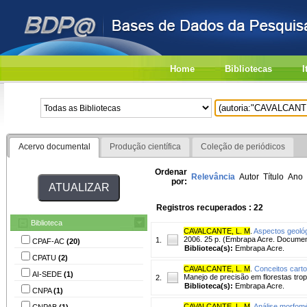
Home
Bibliotecas
I
Acervo documental
Produção científica
Coleção de periódicos
Ordenar
Relevância
Autor
Título
Ano
por:
Registros recuperados : 22
Biblioteca
CAVALCANTE, L. M
.
Aspectos geológ
2006. 25 p. (Embrapa Acre. Documen
1.
CPAF-AC
(20)
Biblioteca(s):
Embrapa Acre.
CPATU
(2)
CAVALCANTE, L. M
.
Conceitos carto
AI-SEDE
(1)
Manejo de precisão em florestas tropi
2.
Biblioteca(s):
Embrapa Acre.
CNPA
(1)
CAVALCANTE, L. M
.
Análise morfomé
CNPAB
(1)