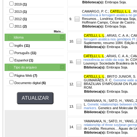
Biblioteca(s):
Embrapa Soja.
2019
(1)
CAMARGO, P. C.
;
CATELLI, L. L
.
;
RI
2013
(1)
resistência à ferrugem asiática no g
Resumos... Londrina: Embrapa Soja, 20
2012
(1)
9.
Hoffmann Campo, César de Castro.
2011
(2)
Biblioteca(s):
Embrapa Soja.
Mais...
CATELLI, L. L
.
;
ARIAS, C. A. A.
;
CAM
Idioma
ferrugem asiática nos genótipos PI 
10.
Suplemento, resumo 1084. Edição d
Inglês
(11)
Biblioteca(s):
Embrapa Soja.
Português
(11)
CATELLI, L. L
.
;
ARIAS, C. A. A.
;
CAM
resistência ao oídio da soja.
In: CO
Espanhol
(1)
11.
Lourenço: Sociedade Brasileira de 
Tipo do arquivo
Biblioteca(s):
Embrapa Soja.
Página Web
(7)
CATELLI, L. L
.
;
BRITO JUNIOR, S. 
GUIMARÃES, F. C.
Genome wide ana
Documento digital
(6)
BRAZILIAN SYMPOSIUM ON PLANT MOL
12.
ROM.
Biblioteca(s):
Embrapa Soja.
YAMANAKA, N.
;
SATO, H.
;
YANG, Z
L.
Genetic relationships between ch
13.
markers.
Genetics and Molecular Biol
Biblioteca(s):
Embrapa Soja.
YAMANAKA, N.
;
SATO, H.
;
YANG, Z
relationship of three soybean ger
14.
de Lindóia. Resumos... Águas de L
Biblioteca(s):
Embrapa Soja.