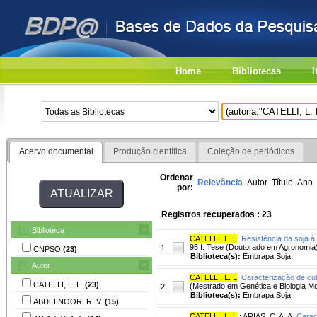
Home
Bibliotecas
I
Acervo documental
Produção científica
Coleção de periódicos
Ordenar
Relevância
Autor
Título
Ano
por:
Registros recuperados : 23
Biblioteca
CATELLI, L. L
.
Resistência da soja à
95 f. Tese (Doutorado em Agronomia) 
1.
CNPSO
(23)
Biblioteca(s):
Embrapa Soja.
Autor
CATELLI, L. L
.
Caracterização de cul
CATELLI, L. L.
(23)
(Mestrado em Genética e Biologia M
2.
Biblioteca(s):
Embrapa Soja.
ABDELNOOR, R. V.
(15)
CATELLI, L. L
.
;
ARIAS, C. A. A.
Carac