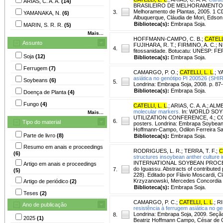
ARIAS, C. A. A.
(14)
BRASILEIRO DE MELHORAMENTO DE PL
Melhoramento de Plantas, 2005. 1 C
3.
YAMANAKA, N.
(6)
Albuquerque, Cláudia de Mori, Edson 
Biblioteca(s):
Embrapa Soja.
MARIN, S. R. R.
(5)
Mais...
HOFFMANN-CAMPO, C. B.
;
CATELLI
Assunto
FUJIHARA, R. T.; FIRMINO, A. C.; 
4.
fitossanidade. Botucatu: UNESP: FEP
Soja
(12)
Biblioteca(s):
Embrapa Soja.
Ferrugem
(7)
CAMARGO, P. O.
;
CATELLI, L. L
.
;
Y
asiática no genótipo PI 200526 (SHI
Soybeans
(6)
5.
Londrina: Embrapa Soja, 2008. p. 87-
Biblioteca(s):
Embrapa Soja.
Doença de Planta
(4)
Fungo
(4)
CATELLI, L. L
.
;
ARIAS, C. A. A.
;
ALMEI
molecular markers.
In: WORLD SOY
Mais...
UTILIZATION CONFERENCE, 4.; CONG
6.
Tipo do material
posters. Londrina: Embrapa Soybean,
Hoffmann-Campo, Odilon Ferreira Sa
Parte de livro
(8)
Biblioteca(s):
Embrapa Soja.
Resumo em anais e proceedings
RODRIGUES, L. R.
;
TERRA, T. F.
;
C
(6)
structures insoybean anther culture 
INTERNATIONAL SOYBEAN PROCES
Artigo em anais e proceedings
do Iguassu. Abstracts of contribute
7.
(5)
228). Editado por Flávio Moscardi, C
Krzyzanowski, Mercedes Concordia 
Artigo de periódico
(2)
Biblioteca(s):
Embrapa Soja.
Teses
(2)
CAMARGO, P. C.
;
CATELLI, L. L
.
;
RI
Ano de publicação
resistência à ferrugem asiática no g
Londrina: Embrapa Soja, 2009. Seção 
8.
2025
(1)
Beatriz Hoffmann Campo, César de 