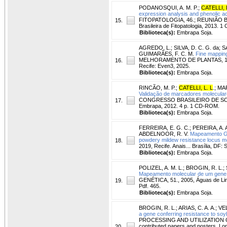
PODANOSQUI, A. M. P.
;
CATELLI, 
expression analysis and phenolic ac
FITOPATOLOGIA, 46.; REUNIÃO BRA
15.
Brasileira de Fitopatologia, 2013. 
Biblioteca(s):
Embrapa Soja.
AGREDO, L.
;
SILVA, D. C. G. da
;
S
GUIMARÃES, F. C. M.
Fine mapping
MELHORAMENTO DE PLANTAS, 13., 202
16.
Recife: Even3, 2025.
Biblioteca(s):
Embrapa Soja.
RINCÃO, M. P.
;
CATELLI, L. L
.
;
MAR
Validação de marcadores moleculares
CONGRESSO BRASILEIRO DE SOJA, 6.,
17.
Embrapa, 2012. 4 p. 1 CD-ROM.
Biblioteca(s):
Embrapa Soja.
FERREIRA, E. G. C.
;
PEREIRA, A. 
ABDELNOOR, R. V.
Mapeamento Gen
powdery mildew resistance locus me
18.
2019, Recife. Anais... Brasília, DF: 
Biblioteca(s):
Embrapa Soja.
POLIZEL, A. M. L.
;
BROGIN, R. L.
;
Mapeamento molecular de um gene de
GENÉTICA, 51., 2005, Águas de Li
19.
Pdf. 465.
Biblioteca(s):
Embrapa Soja.
BROGIN, R. L.
;
ARIAS, C. A. A.
;
VEL
a gene conferring resistance to soy
PROCESSING AND UTILIZATION CO
contributed papers and posters. Lo
20.