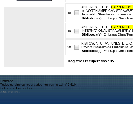
ANTUNES, L. E. C.
;
CARPENEDO,
In: NORTH AMERICAN STRAWBER
18.
Tampa-FL. Strawberry conference:
Biblioteca(s):
Embrapa Clima Tem
ANTUNES, L. E. C.
;
CARPENEDO,
INTERNATIONAL STRAWBERRY SYMPOSIU
19.
Biblioteca(s):
Embrapa Clima Tem
RISTOW, N. C.
;
ANTUNES, L. E. C.
Revista Brasileira de Fruticultura, J
20.
Biblioteca(s):
Embrapa Clima Tem
Registros recuperados : 85
Embrapa
Todos os direitos reservados, conforme Lei n° 9.610
Política de Privacidade
Área Restrita