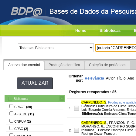
Home
Bibliotecas
I
Acervo documental
Produção científica
Coleção de periódicos
Ordenar
Relevância
Autor
Título
Ano
por:
Registros recuperados : 85
Biblioteca
CARPENEDO, S
.
Produção e qualida
Ciências: Fruticultura de Clima Temp
CPACT
(80)
1.
Luis Eduardo Corrêa Antunes, Embr
Biblioteca(s):
Embrapa Clima Temp
AI-SEDE
(11)
CNPUV
(2)
CARPENEDO, S
.
;
FRANZON, R. C.
MORANGO, 6.; ENCONTRO SOBRE P
CPAC
(2)
resumos... Pelotas: Embrapa Clima Te
2.
Rodrigo Cezar Franzon.
CNPMF
(1)