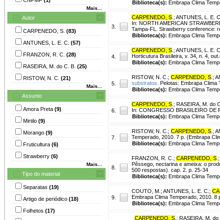
Biblioteca(s):
Embrapa Clima Temp
Mais...
CARPENEDO, S
.
;
ANTUNES, L. E. C
Autor
In: NORTH AMERICAN STRAWBERR
3.
Tampa-FL. Strawberry conference: 
CARPENEDO, S.
(83)
Biblioteca(s):
Embrapa Clima Temp
ANTUNES, L. E. C.
(57)
CARPENEDO, S
.
;
ANTUNES, L. E. C
FRANZON, R. C.
(28)
Horticutura Brasileira, v. 34, n. 4, ou
4.
Biblioteca(s):
Embrapa Clima Temp
RASEIRA, M. do C. B.
(25)
RISTOW, N. C.
;
CARPENEDO, S
.
;
A
RISTOW, N. C.
(21)
substratos.
Pelotas: Embrapa Clima 
5.
Mais...
Biblioteca(s):
Embrapa Clima Tempe
Assunto
CARPENEDO, S
.
;
RASEIRA, M. do C
Amora Preta
(9)
In: CONGRESSO BRASILEIRO DE FRUT
6.
Biblioteca(s):
Embrapa Clima Temp
Mirtilo
(9)
RISTOW, N. C.
;
CARPENEDO, S
.
;
A
Morango
(9)
Temperado, 2010. 7 p. (Embrapa Cli
7.
Biblioteca(s):
Embrapa Clima Tempe
Fruticultura
(6)
Strawberry
(6)
FRANZON, R. C.
;
CARPENEDO, S
.
Pêssego, nectarina e ameixa: o produ
Mais...
8.
500 respostas). cap. 2. p. 25-34
Tipo do material
Biblioteca(s):
Embrapa Clima Temp
Separatas
(19)
COUTO, M.
;
ANTUNES, L. E. C.
;
CA
Embrapa Clima Temperado, 2010. 8 
9.
Artigo de periódico
(18)
Biblioteca(s):
Embrapa Clima Tempe
Folhetos
(17)
CARPENEDO, S
.
;
RASEIRA, M. do 