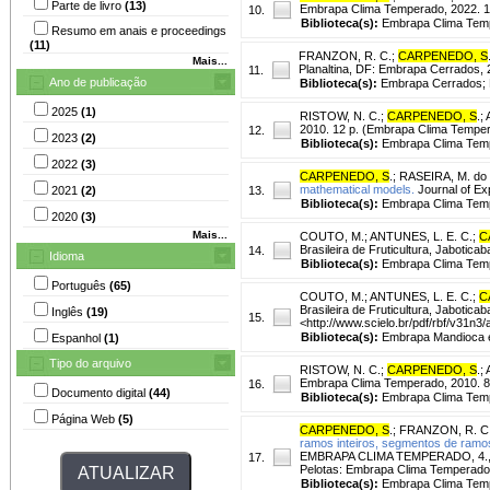
Parte de livro
(13)
Embrapa Clima Temperado, 2022. 1
10.
Biblioteca(s):
Embrapa Clima Tem
Resumo em anais e proceedings
(11)
FRANZON, R. C.
;
CARPENEDO, S
Mais...
Planaltina, DF: Embrapa Cerrados,
11.
Ano de publicação
Biblioteca(s):
Embrapa Cerrados; 
2025
(1)
RISTOW, N. C.
;
CARPENEDO, S
.
;
2010. 12 p. (Embrapa Clima Temper
12.
2023
(2)
Biblioteca(s):
Embrapa Clima Temp
2022
(3)
CARPENEDO, S
.
;
RASEIRA, M. do 
mathematical models.
Journal of Exp
2021
(2)
13.
Biblioteca(s):
Embrapa Clima Tem
2020
(3)
Mais...
COUTO, M.
;
ANTUNES, L. E. C.
;
C
Brasileira de Fruticultura, Jaboticab
14.
Idioma
Biblioteca(s):
Embrapa Clima Tem
Português
(65)
COUTO, M.
;
ANTUNES, L. E. C.
;
C
Brasileira de Fruticultura, Jabotica
Inglês
(19)
15.
<http://www.scielo.br/pdf/rbf/v31n3
Biblioteca(s):
Embrapa Mandioca e 
Espanhol
(1)
Tipo do arquivo
RISTOW, N. C.
;
CARPENEDO, S
.
;
Embrapa Clima Temperado, 2010. 8
16.
Documento digital
(44)
Biblioteca(s):
Embrapa Clima Temp
Página Web
(5)
CARPENEDO, S
.
;
FRANZON, R. C
ramos inteiros, segmentos de ramos
EMBRAPA CLIMA TEMPERADO, 4., 201
17.
Pelotas: Embrapa Clima Temperad
Biblioteca(s):
Embrapa Clima Tem