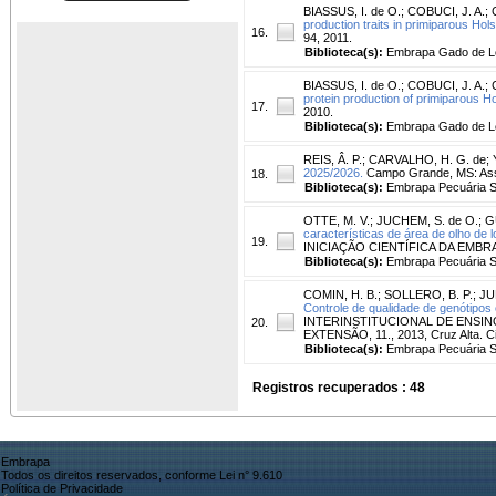
BIASSUS, I. de O.
;
COBUCI, J. A.
;
production traits in primiparous Ho
16.
94, 2011.
Biblioteca(s):
Embrapa Gado de Le
BIASSUS, I. de O.
;
COBUCI, J. A.
;
protein production of primiparous 
17.
2010.
Biblioteca(s):
Embrapa Gado de Le
REIS, Â. P.
;
CARVALHO, H. G. de
;
2025/2026.
Campo Grande, MS: Assoc
18.
Biblioteca(s):
Embrapa Pecuária S
OTTE, M. V.
;
JUCHEM, S. de O.
;
G
características de área de olho d
19.
INICIAÇÃO CIENTÍFICA DA EMBRAPA 
Biblioteca(s):
Embrapa Pecuária S
COMIN, H. B.
;
SOLLERO, B. P.
;
JU
Controle de qualidade de genótipos
INTERINSTITUCIONAL DE ENSINO
20.
EXTENSÃO, 11., 2013, Cruz Alta. Ci
Biblioteca(s):
Embrapa Pecuária S
Registros recuperados : 48
Embrapa
Todos os direitos reservados, conforme Lei n° 9.610
Política de Privacidade