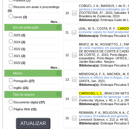
Folhetos
(7)
COBUCI, J. A.
;
BIASSUS, I. de O.
;
Resumo em anais e proceedings
gordura e proteína estimados por di
(5)
ZOOTECNIA, 47., 2010, Salvador. Em
10.
Brasileira de Zootecnia, 2010.
Livros
(2)
Biblioteca(s):
Embrapa Gado de Le
Mais...
Ano de publicação
LEAL, W. S.
;
COSTA, R. F.
;
CARDOS
economic values for beef production
11.
2025
(2)
Biblioteca(s):
Embrapa Pecuária S
2024
(2)
BRATZ, M. M.
;
ROSSETTO, J.
;
FAR
de corte mantidos em pastagem nat
2022
(1)
DE BOVINOS DE CORTE E CADEI
DE CORTE, 2., 2015, Porto Alegre. 
12.
2021
(2)
expandidos. Porto Alegre: UFRGS, 2
Jardim Barcellos. Nespro.
2020
(2)
Biblioteca(s):
Embrapa Pecuária S
Mais...
Idioma
MENDONÇA, F. S.
;
MACNEIL, M. D
heteros is effects due to Angus, Ca
13.
Português
(27)
104374, Jan. 2021.
Biblioteca(s):
Embrapa Pecuária S
Inglês
(21)
CARDOSO, L. L
.
;
BRACCINI NETO,
Tipo do arquivo
Bayesian models for genotype × env
14.
Zootecnia, Viçosa, v. 40, n. 2, p. 29
Documento digital
(37)
Biblioteca(s):
Embrapa Pecuária S
Página Web
(11)
REIMANN, F. A.
;
BOLIGON, A. A.
;
C
accuracy of traditional and genomic
15.
Livestock Science, v. 213, p. 44-50,
Biblioteca(s):
Embrapa Pecuária S