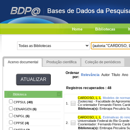
Home
Bibliotecas
I
Acervo documental
Produção científica
Coleção de periódicos
Ordenar
Relevância
Autor
Título
Ano
por:
Registros recuperados : 48
Biblioteca
CARDOSO, L. L
.
Modelos de normas 
Zootecnia) - Faculdade de Agronomia
CPPSUL
(40)
1.
Co-orientador Fernando Flores Card
Biblioteca(s):
Embrapa Pecuária Su
CENARGEN
(6)
CNPGL
(6)
CARDOSO, L. L
.
Estimativas do ren
Universidade Federal do Rio Grande
2.
CPPSE
(4)
Coorientador: Fernando Flores Card
Biblioteca(s):
Embrapa Pecuária Su
CNPTIA
(2)