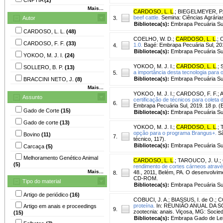
Mais...
CARDOSO, L. L
.
;
BIEGELMEYER, P
beef cattle.
Semina: Ciências Agrárias, 
Autor
3.
Biblioteca(s):
Embrapa Pecuária Su
CARDOSO, L. L.
(48)
COELHO, W. D.
;
CARDOSO, L. L
.
;
C
CARDOSO, F. F.
(33)
1.0.
Bagé: Embrapa Pecuária Sul, 201
4.
Biblioteca(s):
Embrapa Pecuária Su
YOKOO, M. J. I.
(24)
YOKOO, M. J. I.
;
CARDOSO, L. L
.
;
SOLLERO, B. P.
(13)
a importância desta tecnologia para o
5.
Biblioteca(s):
Embrapa Pecuária Su
BRACCINI NETO, J.
(8)
Mais...
YOKOO, M. J. I.
;
CARDOSO, F. F.
;
A
Assunto
certificação de técnicos para colet
6.
Embrapa Pecuária Sul, 2019. 18 p. (E
Gado de Corte
(15)
Biblioteca(s):
Embrapa Pecuária Su
Gado de corte
(13)
YOKOO, M. J. I.
;
CARDOSO, L. L
.
;
opção para o programa Brangus+.
Sã
Bovino
(11)
7.
técnico, 117).
Biblioteca(s):
Embrapa Pecuária Su
Carcaça
(5)
Melhoramento Genético Animal
CARDOSO, L. L
.
;
TAROUCO, J. U.
;
(5)
rendimento de cortes cárneos atravé
Mais...
48., 2011, Belém, PA. O desenvolvime
8.
CD-ROM.
Tipo do material
Biblioteca(s):
Embrapa Pecuária Su
Artigo de periódico
(16)
COBUCI, J. A.
;
BIASSUS, I. de O.
;
C
proteína.
In: REUNIÃO ANUAL DA SOC
Artigo em anais e proceedings
9.
zootecnia: anais. Viçosa, MG: Socied
(15)
Biblioteca(s):
Embrapa Gado de Lei