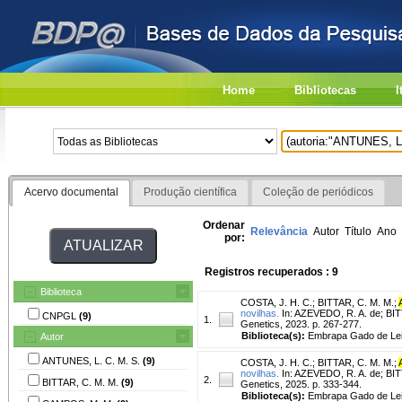
Home
Bibliotecas
I
Acervo documental
Produção científica
Coleção de periódicos
Ordenar
Relevância
Autor
Título
Ano
por:
Registros recuperados : 9
Biblioteca
COSTA, J. H. C.
;
BITTAR, C. M. M.
;
novilhas.
In: AZEVEDO, R. A. de; BITT
CNPGL
(9)
1.
Genetics, 2023. p. 267-277.
Biblioteca(s):
Embrapa Gado de Lei
Autor
ANTUNES, L. C. M. S.
(9)
COSTA, J. H. C.
;
BITTAR, C. M. M.
;
novilhas.
In: AZEVEDO, R. A. de; BITT
2.
BITTAR, C. M. M.
(9)
Genetics, 2025. p. 333-344.
Biblioteca(s):
Embrapa Gado de Lei