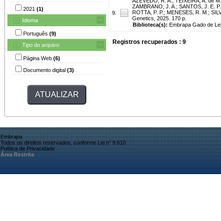
AZEVEDO, R. A.
;
TEIXEIRA, A. de M
ZAMBRANO, J. A.
;
SANTOS, J. E. P.
2021
(1)
ROTTA, P. P.
;
MENESES, R. M.
;
SILV
9.
Genetics, 2025. 170 p.
Idioma
Biblioteca(s):
Embrapa Gado de Lei
Português
(9)
Registros recuperados : 9
Tipo do arquivo
Página Web
(6)
Documento digital
(3)
Embrapa
Todos os direitos reservados, conforme Lei n° 9.610
Política de Privacidade
Área Restrita